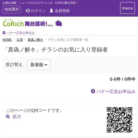
お薦め演劇・ミュージカルのクチコミは、CoRich舞台芸術！
T
menu
T
地域選択
ログイン
会員登録
o
o
g
g
g
g
l
l
バナー広告お申込み
e
e
HOME
公演
真偽ノ解キ
チラシお気に入り登録者一覧
n
n
a
「真偽ノ解キ」チラシのお気に入り登録者
a
v
i
v
g
i
並び替え
新着順
a
g
t
a
i
0-0件 / 0件中
t
o
n
i
バナー広告お申込み
o
n
このページのQRコードです。
拡大