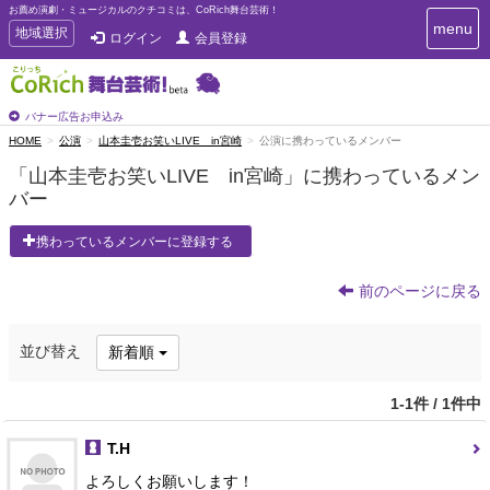
お薦め演劇・ミュージカルのクチコミは、CoRich舞台芸術！
T
menu
T
地域選択
ログイン
会員登録
o
o
g
g
g
g
l
l
バナー広告お申込み
e
e
HOME
公演
山本圭壱お笑いLIVE in宮崎
公演に携わっているメンバー
n
n
a
「山本圭壱お笑いLIVE in宮崎」に携わっているメン
a
v
バー
i
v
g
i
a
携わっているメンバーに登録する
g
t
a
i
t
前のページに戻る
o
n
i
o
並び替え
新着順
n
1-1件 / 1件中
T.H
よろしくお願いします！