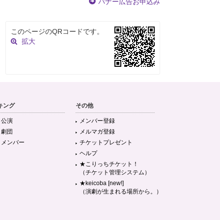
バナー広告お申込み
このページのQRコードです。
拡大
キング
その他
目公演
メンバー登録
目劇団
メルマガ登録
目メンバー
チケットプレゼント
ヘルプ
★こりっちチケット！
（チケット管理システム）
★keicoba [new!]
（演劇が生まれる場所から。）