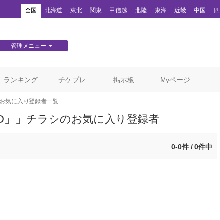
！
全国
北海道
東北
関東
甲信越
北陸
東海
近畿
中国
四
管理メニュー
団体WEBサイト管理
顧客管理
ランキング
チケプレ
掲示板
Myページ
お気に入り登録者一覧
D」」チラシのお気に入り登録者
0-0件 / 0件中