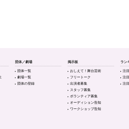
団体／劇場
掲示板
ラン
団体一覧
おしえて！舞台芸術
注
ミ
劇場一覧
フリートーク
注
団体の登録
出演者募集
注
スタッフ募集
ボランティア募集
オーディション告知
ワークショップ告知