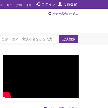
ログイン
会員登録
国
九州
沖縄
海外
バナー広告お申込み
公演検索