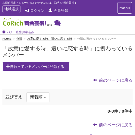
お薦め演劇・ミュージカルのクチコミは、CoRich舞台芸術！
T
menu
T
地域選択
ログイン
会員登録
o
o
g
g
g
g
l
l
バナー広告お申込み
e
e
HOME
公演
故意に愛する時、遭いに恋する時
公演に携わっているメンバー
n
n
a
「故意に愛する時、遭いに恋する時」に携わっている
a
v
メンバー
i
v
g
i
a
携わっているメンバーに登録する
g
t
a
i
t
前のページに戻る
o
n
i
o
並び替え
新着順
n
0-0件 / 0件中
前のページに戻る