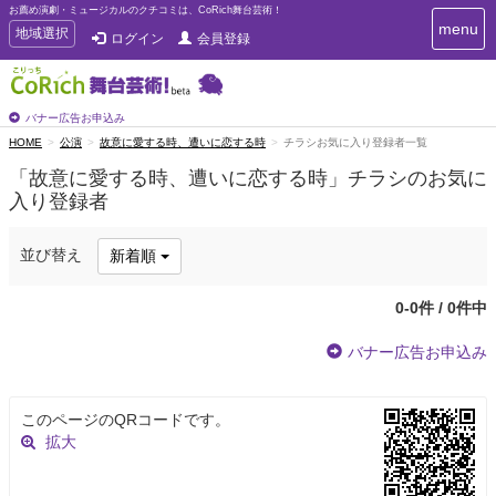
お薦め演劇・ミュージカルのクチコミは、CoRich舞台芸術！
T
menu
T
地域選択
ログイン
会員登録
o
o
g
g
g
g
l
l
バナー広告お申込み
e
e
HOME
公演
故意に愛する時、遭いに恋する時
チラシお気に入り登録者一覧
n
n
a
「故意に愛する時、遭いに恋する時」チラシのお気に
a
v
入り登録者
i
v
g
i
a
g
並び替え
新着順
t
a
i
t
o
0-0件 / 0件中
n
i
o
バナー広告お申込み
n
このページのQRコードです。
拡大