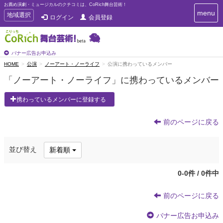
お薦め演劇・ミュージカルのクチコミは、CoRich舞台芸術！
T
menu
T
地域選択
ログイン
会員登録
o
o
g
g
g
g
l
l
バナー広告お申込み
e
e
HOME
公演
ノーアート・ノーライフ
公演に携わっているメンバー
n
n
a
「ノーアート・ノーライフ」に携わっているメンバー
a
v
i
v
携わっているメンバーに登録する
g
i
a
g
t
前のページに戻る
a
i
t
o
n
i
並び替え
新着順
o
n
0-0件 / 0件中
前のページに戻る
バナー広告お申込み