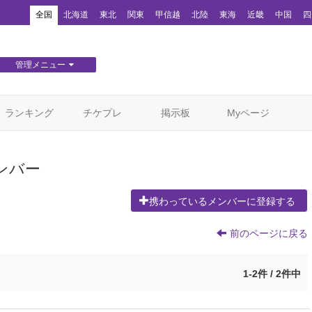
！
全国
北海道
東北
関東
甲信越
北陸
東海
近畿
中国
四
管理メニュー
団体WEBサイト管理
顧客管理
ランキング
チケプレ
掲示板
Myページ
ンバー
携わっているメンバーに登録する
前のページに戻る
1-2件 / 2件中