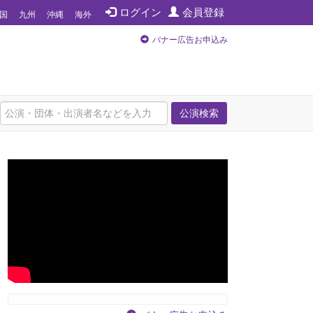
ログイン
会員登録
国
九州
沖縄
海外
バナー広告お申込み
公演検索