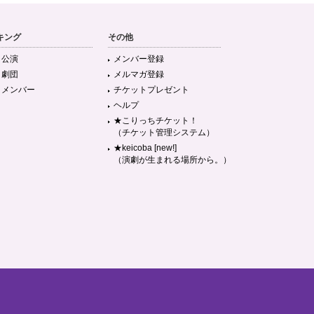
キング
その他
目公演
メンバー登録
目劇団
メルマガ登録
目メンバー
チケットプレゼント
ヘルプ
★こりっちチケット！
（チケット管理システム）
★keicoba [new!]
（演劇が生まれる場所から。）