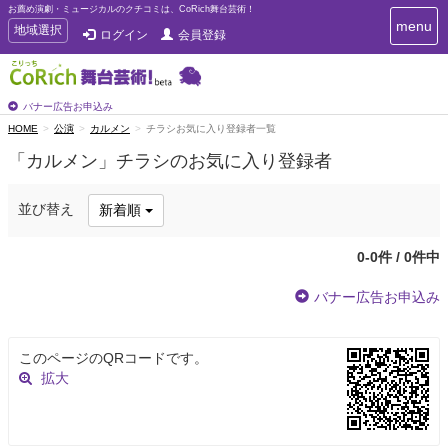
お薦め演劇・ミュージカルのクチコミは、CoRich舞台芸術！
T
menu
T
地域選択
ログイン
会員登録
o
o
g
g
g
g
l
l
バナー広告お申込み
e
e
HOME
公演
カルメン
チラシお気に入り登録者一覧
n
n
a
「カルメン」チラシのお気に入り登録者
a
v
i
v
g
i
並び替え
新着順
a
g
t
a
i
0-0件 / 0件中
t
o
n
i
バナー広告お申込み
o
n
このページのQRコードです。
拡大