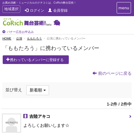
お薦め演劇・ミュージカルのクチコミは、CoRich舞台芸術！
T
menu
T
地域選択
ログイン
会員登録
o
o
g
g
g
g
l
l
バナー広告お申込み
e
e
HOME
公演
ももたろう
公演に携わっているメンバー
n
n
a
「ももたろう」に携わっているメンバー
a
v
i
v
携わっているメンバーに登録する
g
i
a
g
t
前のページに戻る
a
i
t
o
n
i
並び替え
新着順
o
n
1-2件 / 2件中
吉陸アキコ
よろしくお願いします☆