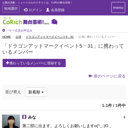
お薦め演劇・ミュージカルのクチコミは、CoRich舞台芸術！
T
menu
T
地域選択
ログイン
会員登録
o
o
g
g
g
g
l
l
バナー広告お申込み
e
e
HOME
公演
ドラゴンアットマークイベント5・31
公演に携わっているメンバー
n
n
a
「ドラゴンアットマークイベント5・31」に携わって
a
v
いるメンバー
i
v
g
i
a
携わっているメンバーに登録する
g
t
a
i
t
前のページに戻る
o
n
i
o
並び替え
新着順
n
1-1件 / 1件中
みな
第二部に出ます。よろしくお願いしますo(^_-)O 。