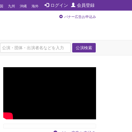
ログイン
会員登録
国
九州
沖縄
海外
バナー広告お申込み
公演検索