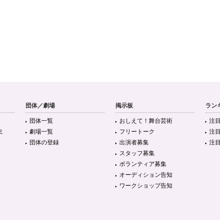
団体／劇場
掲示板
ラン
団体一覧
おしえて！舞台芸術
注
ミ
劇場一覧
フリートーク
注
団体の登録
出演者募集
注
スタッフ募集
ボランティア募集
オーディション告知
ワークショップ告知