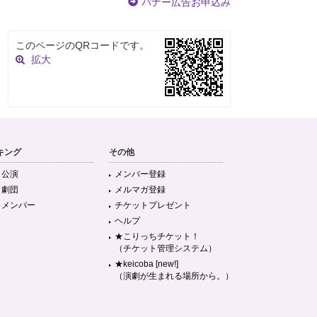
バナー広告お申込み
このページのQRコードです。
拡大
キング
その他
目公演
メンバー登録
目劇団
メルマガ登録
目メンバー
チケットプレゼント
ヘルプ
★こりっちチケット！
（チケット管理システム）
★keicoba [new!]
（演劇が生まれる場所から。）