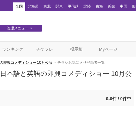
！
全国
北海道
東北
関東
甲信越
北陸
東海
近畿
中国
四
管理メニュー
団体WEBサイト管理
顧客管理
ランキング
チケプレ
掲示板
Myページ
の即興コメディショー 10月公演
チラシお気に入り登録者一覧
日本語と英語の即興コメディショー 10月公
0-0件 / 0件中