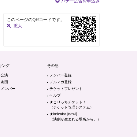
バナー広告お申込み
このページのQRコードです。
拡大
キング
その他
目公演
メンバー登録
目劇団
メルマガ登録
目メンバー
チケットプレゼント
ヘルプ
★こりっちチケット！
（チケット管理システム）
★keicoba [new!]
（演劇が生まれる場所から。）