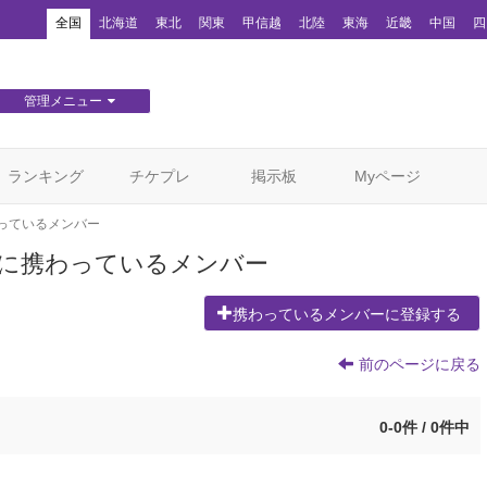
！
全国
北海道
東北
関東
甲信越
北陸
東海
近畿
中国
四
管理メニュー
団体WEBサイト管理
顧客管理
ランキング
チケプレ
掲示板
Myページ
っているメンバー
ON」に携わっているメンバー
携わっているメンバーに登録する
前のページに戻る
0-0件 / 0件中