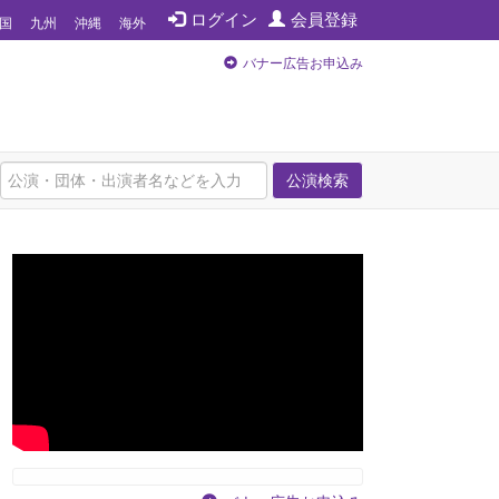
ログイン
会員登録
国
九州
沖縄
海外
バナー広告お申込み
公演検索