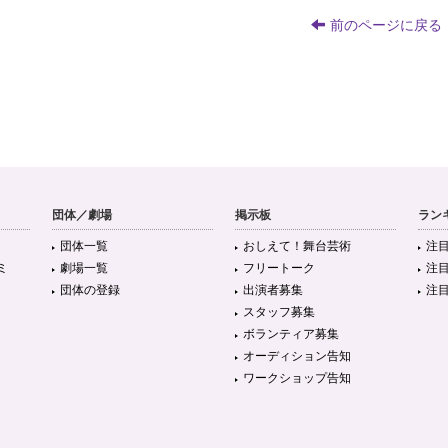
前のページに戻る
団体／劇場
掲示板
ラン
団体一覧
おしえて！舞台芸術
注
ミ
劇場一覧
フリートーク
注
団体の登録
出演者募集
注
スタッフ募集
ボランティア募集
オーディション告知
ワークショップ告知