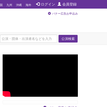
ログイン
会員登録
国
九州
沖縄
海外
バナー広告お申込み
公演検索