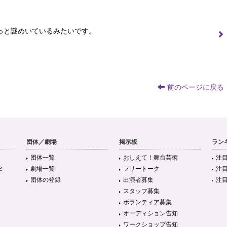
っと謎めいているみたいです。
前のページに戻る
団体／劇場
掲示板
ラン
団体一覧
おしえて！舞台芸術
注
ミ
劇場一覧
フリートーク
注
団体の登録
出演者募集
注
スタッフ募集
ボランティア募集
オーディション告知
ワークショップ告知