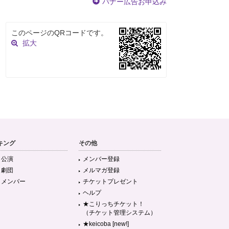
バナー広告お申込み
このページのQRコードです。
拡大
キング
その他
目公演
メンバー登録
目劇団
メルマガ登録
目メンバー
チケットプレゼント
ヘルプ
★こりっちチケット！
（チケット管理システム）
★keicoba [new!]