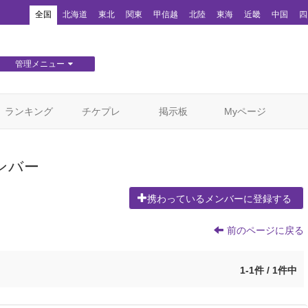
！
全国
北海道
東北
関東
甲信越
北陸
東海
近畿
中国
四
管理メニュー
団体WEBサイト管理
顧客管理
ランキング
チケプレ
掲示板
Myページ
ンバー
携わっているメンバーに登録する
前のページに戻る
1-1件 / 1件中