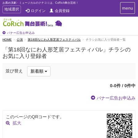
お薦め演劇・ミュージカルのクチコミは、CoRich舞台芸術！
T
menu
T
地域選択
ログイン
会員登録
o
o
g
g
g
g
l
l
バナー広告お申込み
e
e
HOME
公演
第18回なにわ人形芝居フェスティバル
チラシお気に入り登録者一覧
n
n
a
「第18回なにわ人形芝居フェスティバル」チラシの
a
v
お気に入り登録者
i
v
g
i
a
g
並び替え
新着順
t
a
i
t
o
0-0件 / 0件中
n
i
o
バナー広告お申込み
n
このページのQRコードです。
拡大