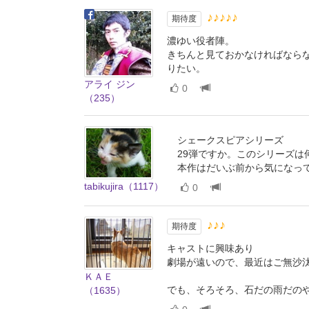
♪♪♪♪♪
期待度
濃ゆい役者陣。
きちんと見ておかなければならな
りたい。
アライ ジン
0
（235）
シェークスピアシリーズ
29弾ですか。このシリーズ
本作はだいぶ前から気になっ
tabikujira（1117）
0
♪♪♪
期待度
キャストに興味あり
劇場が遠いので、最近はご無沙
ＫＡＥ
でも、そろそろ、石だの雨だの
（1635）