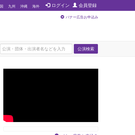
ログイン
会員登録
国
九州
沖縄
海外
バナー広告お申込み
公演検索