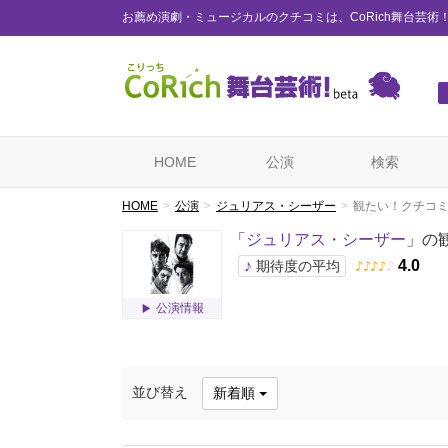
お薦め演劇・ミュージカルのクチコミは、CoRich舞台芸術
HOME
公演
検索
HOME
公演
ジュリアス・シーザー
観たい！クチコ
「
ジュリアス・シーザー
」の
♪
4.0
期待度の平均
♪
♪
♪
♪
♪
公演情報
並び替え
新着順