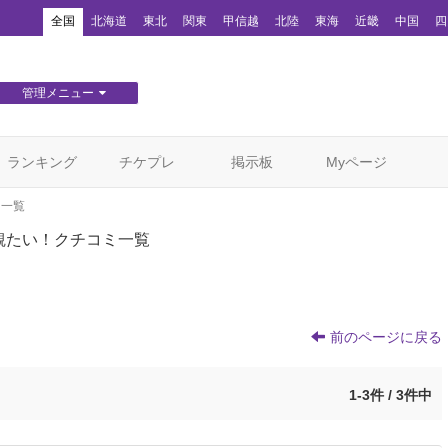
！
全国
北海道
東北
関東
甲信越
北陸
東海
近畿
中国
四
管理メニュー
団体WEBサイト管理
顧客管理
ランキング
チケプレ
掲示板
Myページ
ミ一覧
観たい！クチコミ一覧
前のページに戻る
1-3件 / 3件中