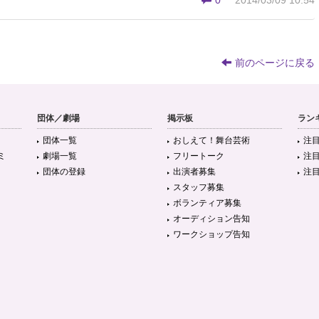
0
2014/03/09 10:54
前のページに戻る
団体／劇場
掲示板
ラン
団体一覧
おしえて！舞台芸術
注
ミ
劇場一覧
フリートーク
注
団体の登録
出演者募集
注
スタッフ募集
ボランティア募集
オーディション告知
ワークショップ告知