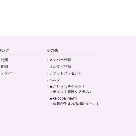
キング
その他
目公演
メンバー登録
目劇団
メルマガ登録
目メンバー
チケットプレゼント
ヘルプ
★こりっちチケット！
（チケット管理システム）
★keicoba [new!]
（演劇が生まれる場所から。）