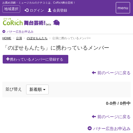
お薦め演劇・ミュージカルのクチコミは、CoRich舞台芸術！
T
menu
T
地域選択
ログイン
会員登録
o
o
g
g
g
g
l
l
バナー広告お申込み
e
e
HOME
公演
のぼせもんたち
公演に携わっているメンバー
n
n
a
「のぼせもんたち」に携わっているメンバー
a
v
i
v
携わっているメンバーに登録する
g
i
a
g
t
前のページに戻る
a
i
t
o
n
i
並び替え
新着順
o
n
0-0件 / 0件中
前のページに戻る
バナー広告お申込み