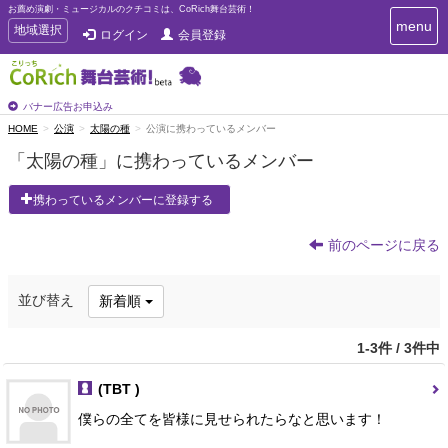
お薦め演劇・ミュージカルのクチコミは、CoRich舞台芸術！
T
menu
T
地域選択
ログイン
会員登録
o
o
g
g
g
g
l
l
バナー広告お申込み
e
e
HOME
公演
太陽の種
公演に携わっているメンバー
n
n
a
「太陽の種」に携わっているメンバー
a
v
i
v
携わっているメンバーに登録する
g
i
a
g
t
前のページに戻る
a
i
t
o
n
i
並び替え
新着順
o
n
1-3件 / 3件中
(TBT )
僕らの全てを皆様に見せられたらなと思います！