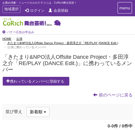
お薦め演劇・ミュージカルのクチコミは、CoRich舞台芸術！
T
menu
T
地域選択
ログイン
会員登録
o
o
g
g
g
g
l
l
バナー広告お申込み
e
e
HOME
公演
n
きたまり&NPO法人Offsite Dance Project・多田淳之介「RE/PLAY (DANCE Edit.)
n
a
公演に携わっているメンバー
a
v
i
v
「きたまり&NPO法人Offsite Dance Project・多田淳
g
i
之介「RE/PLAY (DANCE Edit.)」に携わっているメン
a
g
バー
t
a
i
t
o
携わっているメンバーに登録する
n
i
o
前のページに戻る
n
並び替え
新着順
0-0件 / 0件中