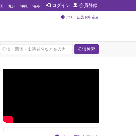
ログイン
会員登録
国
九州
沖縄
海外
バナー広告お申込み
公演検索