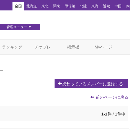
！
全国
北海道
東北
関東
甲信越
北陸
東海
近畿
中国
四
管理メニュー
団体WEBサイト管理
顧客管理
ランキング
チケプレ
掲示板
Myページ
ー
携わっているメンバーに登録する
前のページに戻る
1-1件 / 1件中