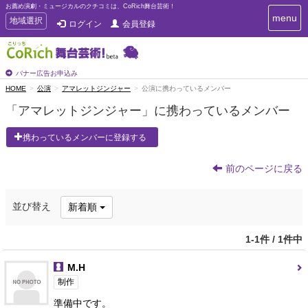
お薦め演劇・ミュージカルのクチコミは、CoRich舞台芸術！
T
menu
T
地域選択
ログイン
会員登録
o
o
g
g
g
g
l
l
バナー広告お申込み
e
e
HOME
公演
アマレットジンジャー
公演に携わっているメンバー
n
n
a
「アマレットジンジャー」に携わっているメンバー
a
v
i
v
携わっているメンバーに登録する
g
i
a
g
t
前のページに戻る
a
i
t
o
n
i
並び替え
新着順
o
n
1-1件 / 1件中
M.H
制作
準備中です。