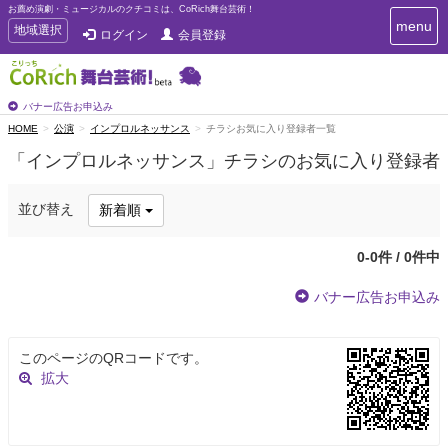
お薦め演劇・ミュージカルのクチコミは、CoRich舞台芸術！
T
menu
T
地域選択
ログイン
会員登録
o
o
g
g
g
g
l
l
バナー広告お申込み
e
e
HOME
公演
インプロルネッサンス
チラシお気に入り登録者一覧
n
n
a
「インプロルネッサンス」チラシのお気に入り登録者
a
v
i
v
g
i
並び替え
新着順
a
g
t
a
i
0-0件 / 0件中
t
o
n
i
バナー広告お申込み
o
n
このページのQRコードです。
拡大