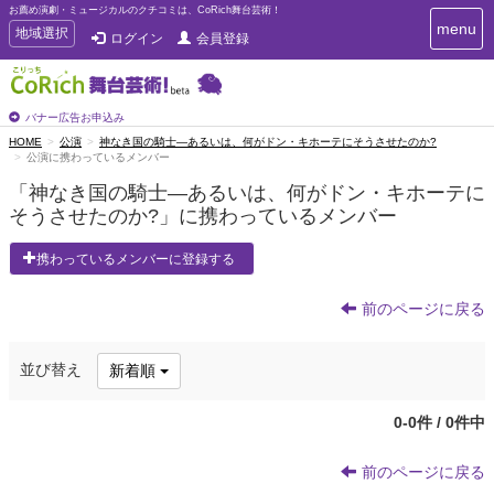
お薦め演劇・ミュージカルのクチコミは、CoRich舞台芸術！
T
menu
T
地域選択
ログイン
会員登録
o
o
g
g
g
g
l
l
バナー広告お申込み
e
e
HOME
公演
神なき国の騎士―あるいは、何がドン・キホーテにそうさせたのか?
n
公演に携わっているメンバー
n
a
a
v
「神なき国の騎士―あるいは、何がドン・キホーテに
i
v
そうさせたのか?」に携わっているメンバー
g
i
a
g
携わっているメンバーに登録する
t
a
i
t
o
前のページに戻る
n
i
o
n
並び替え
新着順
0-0件 / 0件中
前のページに戻る