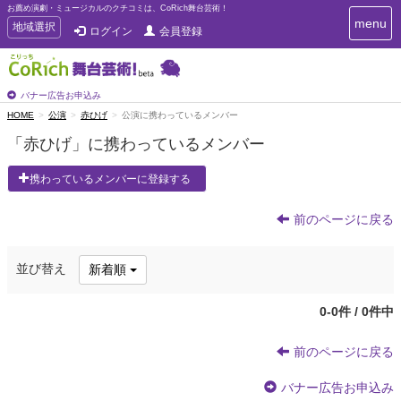
お薦め演劇・ミュージカルのクチコミは、CoRich舞台芸術！
T
menu
T
地域選択
ログイン
会員登録
o
o
g
g
g
g
l
l
バナー広告お申込み
e
e
HOME
公演
赤ひげ
公演に携わっているメンバー
n
n
a
「赤ひげ」に携わっているメンバー
a
v
i
v
携わっているメンバーに登録する
g
i
a
g
t
前のページに戻る
a
i
t
o
n
i
並び替え
新着順
o
n
0-0件 / 0件中
前のページに戻る
バナー広告お申込み