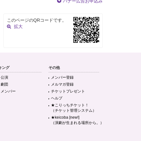
バナー広告お申込み
このページのQRコードです。
拡大
キング
その他
目公演
メンバー登録
目劇団
メルマガ登録
目メンバー
チケットプレゼント
ヘルプ
★こりっちチケット！
（チケット管理システム）
★keicoba [new!]
（演劇が生まれる場所から。）