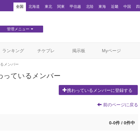
！
全国
北海道
東北
関東
甲信越
北陸
東海
近畿
中国
四
管理メニュー
団体WEBサイト管理
顧客管理
ランキング
チケプレ
掲示板
Myページ
るメンバー
携わっているメンバー
携わっているメンバーに登録する
前のページに戻る
0-0件 / 0件中