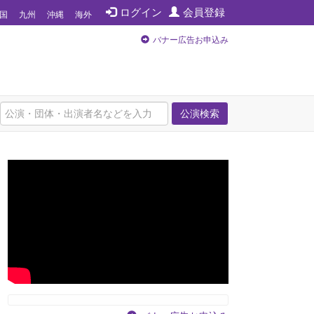
ログイン
会員登録
国
九州
沖縄
海外
バナー広告お申込み
公演検索