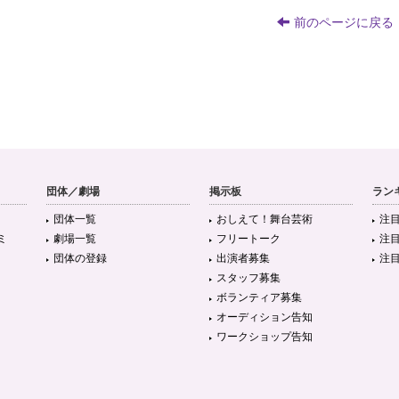
前のページに戻る
団体／劇場
掲示板
ラン
団体一覧
おしえて！舞台芸術
注
ミ
劇場一覧
フリートーク
注
団体の登録
出演者募集
注
スタッフ募集
ボランティア募集
オーディション告知
ワークショップ告知