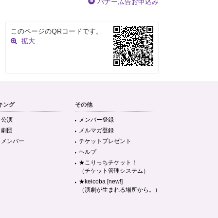
バナー広告お申込み
このページのQRコードです。
拡大
キング
その他
目公演
メンバー登録
目劇団
メルマガ登録
目メンバー
チケットプレゼント
ヘルプ
★こりっちチケット！
（チケット管理システム）
★keicoba [new!]
（演劇が生まれる場所から。）