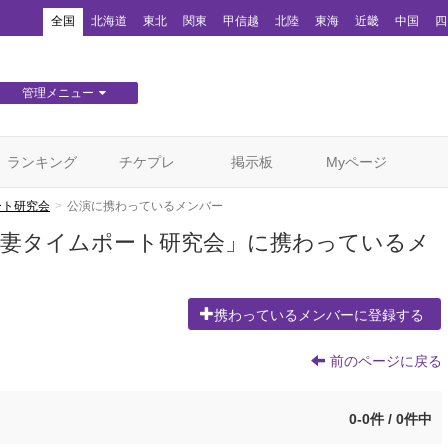
！
全国
北海道
東北
関東
甲信越
北陸
東海
近畿
中国
四
管理メニュー
団体WEBサイト管理
顧客管理
ランキング
チケプレ
掲示板
Myページ
ート研究会
公演に携わっているメンバー
上妻タイムポート研究会」に携わっているメ
携わっているメンバーに登録する
前のページに戻る
0-0件 / 0件中