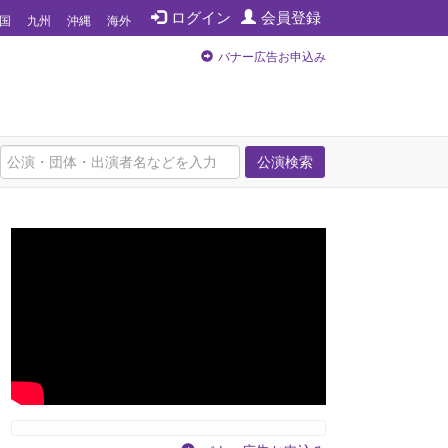
ログイン
会員登録
国
九州
沖縄
海外
バナー広告お申込み
公演検索