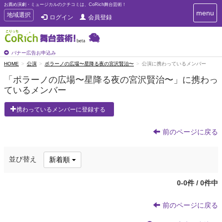
お薦め演劇・ミュージカルのクチコミは、CoRich舞台芸術！
T
menu
T
地域選択
ログイン
会員登録
o
o
g
g
g
g
l
l
バナー広告お申込み
e
e
HOME
公演
ポラーノの広場〜星降る夜の宮沢賢治〜
公演に携わっているメンバー
n
n
a
「ポラーノの広場〜星降る夜の宮沢賢治〜」に携わっ
a
v
ているメンバー
i
v
g
i
a
携わっているメンバーに登録する
g
t
a
i
t
前のページに戻る
o
n
i
o
並び替え
新着順
n
0-0件 / 0件中
前のページに戻る