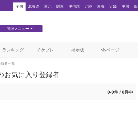
！
全国
北海道
東北
関東
甲信越
北陸
東海
近畿
中国
四
管理メニュー
団体WEBサイト管理
顧客管理
ランキング
チケプレ
掲示板
Myページ
登録者一覧
のお気に入り登録者
0-0件 / 0件中