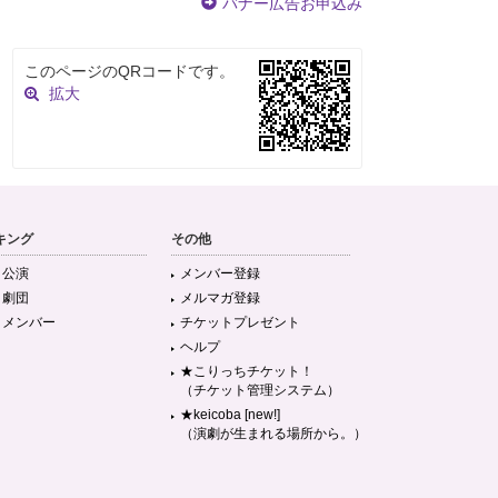
バナー広告お申込み
このページのQRコードです。
拡大
キング
その他
目公演
メンバー登録
目劇団
メルマガ登録
目メンバー
チケットプレゼント
ヘルプ
★こりっちチケット！
（チケット管理システム）
★keicoba [new!]
（演劇が生まれる場所から。）