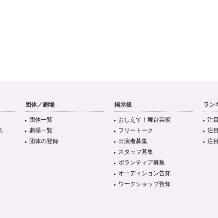
団体／劇場
掲示板
ラン
団体一覧
おしえて！舞台芸術
注
ミ
劇場一覧
フリートーク
注
団体の登録
出演者募集
注
スタッフ募集
ボランティア募集
オーディション告知
ワークショップ告知