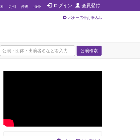
ログイン
会員登録
国
九州
沖縄
海外
バナー広告お申込み
公演検索