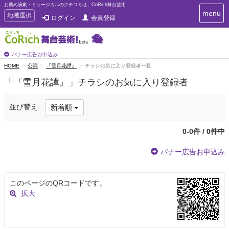
お薦め演劇・ミュージカルのクチコミは、CoRich舞台芸術！
T
menu
T
地域選択
ログイン
会員登録
o
o
g
g
g
g
l
l
バナー広告お申込み
e
e
HOME
公演
『雪月花譚』
チラシお気に入り登録者一覧
n
n
a
「『雪月花譚』」チラシのお気に入り登録者
a
v
i
v
g
i
並び替え
新着順
a
g
t
a
i
0-0件 / 0件中
t
o
n
i
バナー広告お申込み
o
n
このページのQRコードです。
拡大