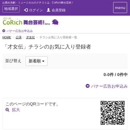
お薦め演劇・ミュージカルのクチコミは、CoRich舞台芸術！
T
menu
T
地域選択
ログイン
会員登録
o
o
g
g
g
g
l
l
バナー広告お申込み
e
e
HOME
公演
才女伝
チラシお気に入り登録者一覧
n
n
a
「才女伝」チラシのお気に入り登録者
a
v
i
v
g
i
並び替え
新着順
a
g
t
a
i
0-0件 / 0件中
t
o
n
i
バナー広告お申込み
o
n
このページのQRコードです。
拡大