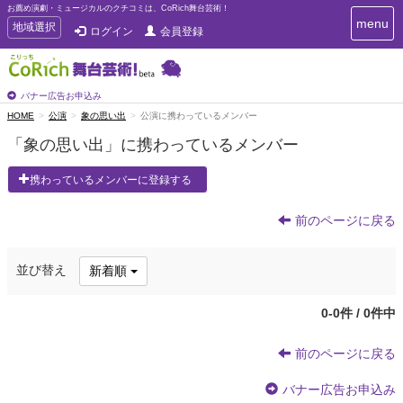
お薦め演劇・ミュージカルのクチコミは、CoRich舞台芸術！
T
menu
T
地域選択
ログイン
会員登録
o
o
g
g
g
g
l
l
バナー広告お申込み
e
e
HOME
公演
象の思い出
公演に携わっているメンバー
n
n
a
「象の思い出」に携わっているメンバー
a
v
i
v
携わっているメンバーに登録する
g
i
a
g
t
前のページに戻る
a
i
t
o
n
i
並び替え
新着順
o
n
0-0件 / 0件中
前のページに戻る
バナー広告お申込み