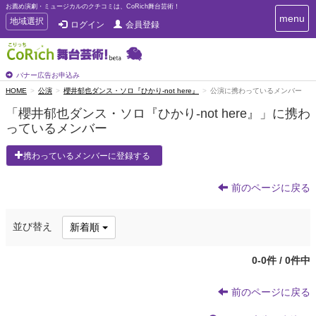
お薦め演劇・ミュージカルのクチコミは、CoRich舞台芸術！
T
menu
T
地域選択
ログイン
会員登録
o
o
g
g
g
g
l
l
バナー広告お申込み
e
e
HOME
公演
櫻井郁也ダンス・ソロ『ひかり-not here』
公演に携わっているメンバー
n
n
a
「櫻井郁也ダンス・ソロ『ひかり-not here』」に携わ
a
v
っているメンバー
i
v
g
i
a
携わっているメンバーに登録する
g
t
a
i
t
前のページに戻る
o
n
i
o
並び替え
新着順
n
0-0件 / 0件中
前のページに戻る