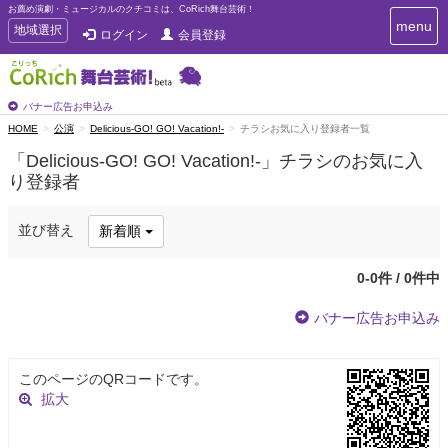
お薦め演劇・ミュージカルのクチコミは、CoRich舞台芸術！
T
menu
T
地域選択
ログイン
会員登録
o
o
g
g
g
g
l
l
バナー広告お申込み
e
e
HOME
公演
Delicious-GO! GO! Vacation!-
チラシお気に入り登録者一覧
n
n
a
「Delicious-GO! GO! Vacation!-」チラシのお気に入
a
v
り登録者
i
v
g
i
a
g
並び替え
新着順
t
a
i
t
o
0-0件 / 0件中
n
i
o
バナー広告お申込み
n
このページのQRコードです。
拡大