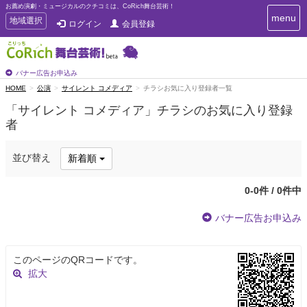
お薦め演劇・ミュージカルのクチコミは、CoRich舞台芸術！
T
menu
T
地域選択
ログイン
会員登録
o
o
g
g
g
g
l
l
バナー広告お申込み
e
e
HOME
公演
サイレント コメディア
チラシお気に入り登録者一覧
n
n
a
「サイレント コメディア」チラシのお気に入り登録
a
v
者
i
v
g
i
a
g
並び替え
新着順
t
a
i
t
o
0-0件 / 0件中
n
i
o
バナー広告お申込み
n
このページのQRコードです。
拡大