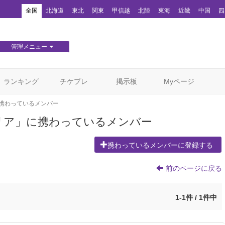
！
全国
北海道
東北
関東
甲信越
北陸
東海
近畿
中国
四
管理メニュー
団体WEBサイト管理
顧客管理
ランキング
チケプレ
掲示板
Myページ
携わっているメンバー
リア」に携わっているメンバー
携わっているメンバーに登録する
前のページに戻る
1-1件 / 1件中