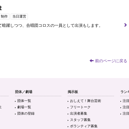
ま
制作
当日運営
て暗躍しつつ、合唱団コロスの一員として出演もします。
前のページに戻る
団体／劇場
掲示板
ラン
団体一覧
おしえて！舞台芸術
注
ミ
劇場一覧
フリートーク
注
団体の登録
出演者募集
注
スタッフ募集
ボランティア募集