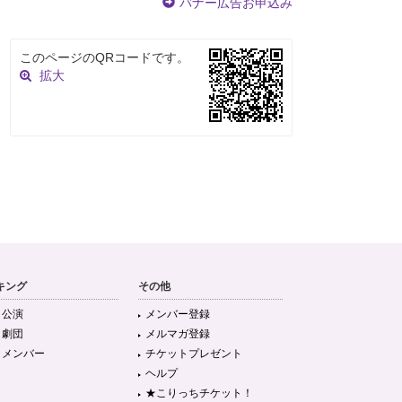
バナー広告お申込み
このページのQRコードです。
拡大
キング
その他
目公演
メンバー登録
目劇団
メルマガ登録
目メンバー
チケットプレゼント
ヘルプ
★こりっちチケット！