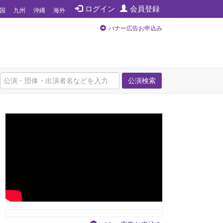
ログイン
会員登録
国
九州
沖縄
海外
バナー広告お申込み
公演検索