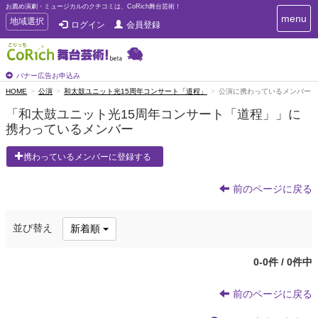
お薦め演劇・ミュージカルのクチコミは、CoRich舞台芸術！
T
menu
T
地域選択
ログイン
会員登録
o
o
g
g
g
g
l
l
バナー広告お申込み
e
e
HOME
公演
和太鼓ユニット光15周年コンサート「道程」
公演に携わっているメンバー
n
n
a
「和太鼓ユニット光15周年コンサート「道程」」に
a
v
携わっているメンバー
i
v
g
i
a
携わっているメンバーに登録する
g
t
a
i
t
前のページに戻る
o
n
i
o
並び替え
新着順
n
0-0件 / 0件中
前のページに戻る