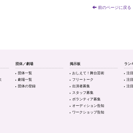
前のページに戻る
団体／劇場
掲示板
ラン
団体一覧
おしえて！舞台芸術
注
ミ
劇場一覧
フリートーク
注
団体の登録
出演者募集
注
スタッフ募集
ボランティア募集
オーディション告知
ワークショップ告知