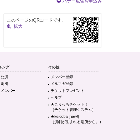
バナー広告お申込み
このページのQRコードです。
拡大
キング
その他
目公演
メンバー登録
目劇団
メルマガ登録
目メンバー
チケットプレゼント
ヘルプ
★こりっちチケット！
（チケット管理システム）
★keicoba [new!]
（演劇が生まれる場所から。）