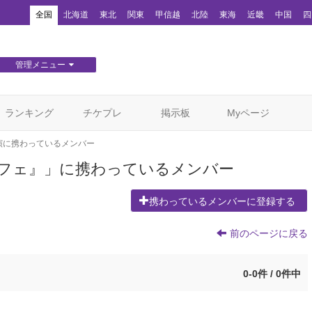
！
全国
北海道
東北
関東
甲信越
北陸
東海
近畿
中国
四
管理メニュー
団体WEBサイト管理
顧客管理
ランキング
チケプレ
掲示板
Myページ
演に携わっているメンバー
カフェ』」に携わっているメンバー
携わっているメンバーに登録する
前のページに戻る
0-0件 / 0件中