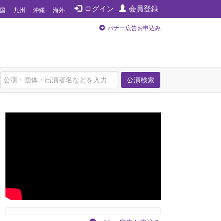
ログイン
会員登録
国
九州
沖縄
海外
バナー広告お申込み
公演検索