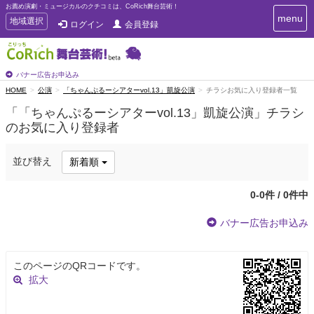
お薦め演劇・ミュージカルのクチコミは、CoRich舞台芸術！
T
menu
T
地域選択
ログイン
会員登録
o
o
g
g
g
g
l
l
バナー広告お申込み
e
e
HOME
公演
「ちゃんぷるーシアターvol.13」凱旋公演
チラシお気に入り登録者一覧
n
n
a
「「ちゃんぷるーシアターvol.13」凱旋公演」チラシ
a
v
のお気に入り登録者
i
v
g
i
a
g
並び替え
新着順
t
a
i
t
o
0-0件 / 0件中
n
i
o
バナー広告お申込み
n
このページのQRコードです。
拡大