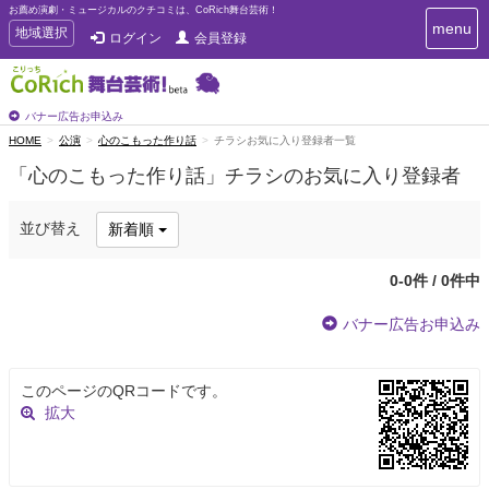
お薦め演劇・ミュージカルのクチコミは、CoRich舞台芸術！
T
menu
T
地域選択
ログイン
会員登録
o
o
g
g
g
g
l
l
バナー広告お申込み
e
e
HOME
公演
心のこもった作り話
チラシお気に入り登録者一覧
n
n
a
「心のこもった作り話」チラシのお気に入り登録者
a
v
i
v
g
i
並び替え
新着順
a
g
t
a
i
0-0件 / 0件中
t
o
n
i
バナー広告お申込み
o
n
このページのQRコードです。
拡大