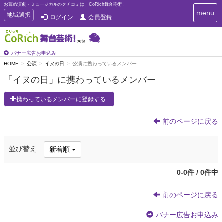
お薦め演劇・ミュージカルのクチコミは、CoRich舞台芸術！
T
menu
T
地域選択
ログイン
会員登録
o
o
g
g
g
g
l
l
バナー広告お申込み
e
e
HOME
公演
イヌの日
公演に携わっているメンバー
n
n
a
「イヌの日」に携わっているメンバー
a
v
i
v
携わっているメンバーに登録する
g
i
a
g
t
前のページに戻る
a
i
t
o
n
i
並び替え
新着順
o
n
0-0件 / 0件中
前のページに戻る
バナー広告お申込み