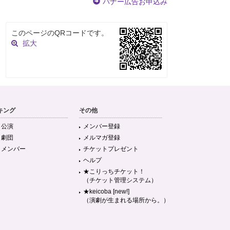
バナー広告お申込み
このページのQRコードです。
拡大
キング
その他
目公演
メンバー登録
目劇団
メルマガ登録
目メンバー
チケットプレゼント
ヘルプ
★こりっちチケット！
（チケット管理システム）
★keicoba [new!]
（演劇が生まれる場所から。）