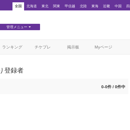
！
全国
北海道
東北
関東
甲信越
北陸
東海
近畿
中国
四
管理メニュー
団体WEBサイト管理
顧客管理
ランキング
チケプレ
掲示板
Myページ
り登録者
0-0件 / 0件中