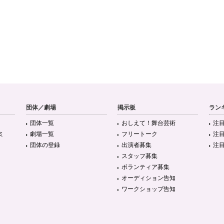
団体／劇場
掲示板
ラン
団体一覧
おしえて！舞台芸術
注
ミ
劇場一覧
フリートーク
注
団体の登録
出演者募集
注
スタッフ募集
ボランティア募集
オーディション告知
ワークショップ告知