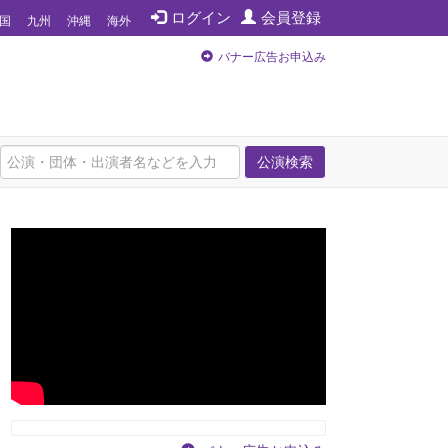
ログイン
会員登録
国
九州
沖縄
海外
バナー広告お申込み
公演検索