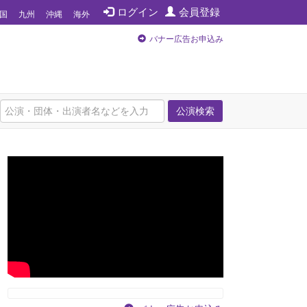
ログイン
会員登録
国
九州
沖縄
海外
バナー広告お申込み
公演検索