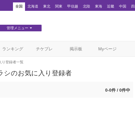
！
全国
北海道
東北
関東
甲信越
北陸
東海
近畿
中国
四
管理メニュー
団体WEBサイト管理
顧客管理
ランキング
チケプレ
掲示板
Myページ
入り登録者一覧
」チラシのお気に入り登録者
0-0件 / 0件中