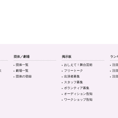
団体／劇場
掲示板
ラン
団体一覧
おしえて！舞台芸術
注
ミ
劇場一覧
フリートーク
注
団体の登録
出演者募集
注
スタッフ募集
ボランティア募集
オーディション告知
ワークショップ告知