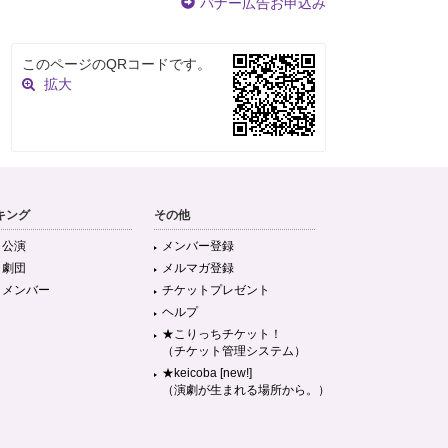
バナー広告お申込み
このページのQRコードです。
拡大
キング
その他
目公演
メンバー登録
目劇団
メルマガ登録
目メンバー
チケットプレゼント
ヘルプ
★こりっちチケット！
（チケット管理システム）
★keicoba [new!]
（演劇が生まれる場所から。）