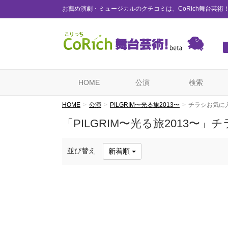
お薦め演劇・ミュージカルのクチコミは、CoRich舞台芸術
HOME
公演
検索
HOME
公演
PILGRIM〜光る旅2013〜
チラシお気に
「PILGRIM〜光る旅2013〜
並び替え
新着順