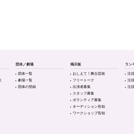
団体／劇場
掲示板
ラン
団体一覧
おしえて！舞台芸術
注
ミ
劇場一覧
フリートーク
注
団体の登録
出演者募集
注
スタッフ募集
ボランティア募集
オーディション告知
ワークショップ告知