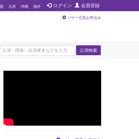
ログイン
会員登録
国
九州
沖縄
海外
バナー広告お申込み
公演検索