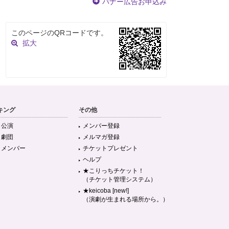
バナー広告お申込み
このページのQRコードです。
拡大
キング
その他
目公演
メンバー登録
目劇団
メルマガ登録
目メンバー
チケットプレゼント
ヘルプ
★こりっちチケット！
（チケット管理システム）
★keicoba [new!]
（演劇が生まれる場所から。）