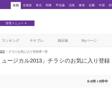
！
全国
北海道
東北
関東
甲信越
北陸
東海
近畿
中国
四
管理メニュー
団体WEBサイト管理
顧客管理
ランキング
チケプレ
掲示板
Myページ
13
チラシお気に入り登録者一覧
ュージカル2013」チラシのお気に入り登録
0-0件 / 0件中