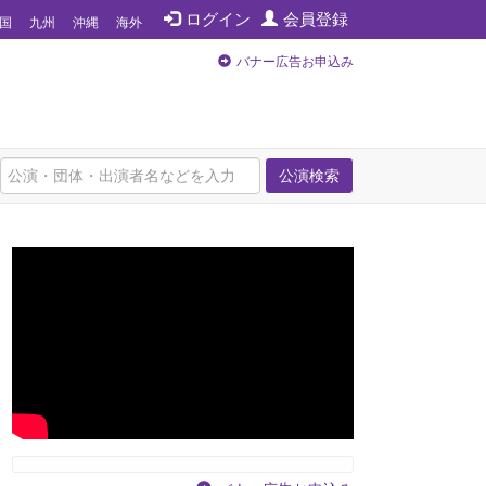
ログイン
会員登録
国
九州
沖縄
海外
バナー広告お申込み
公演検索