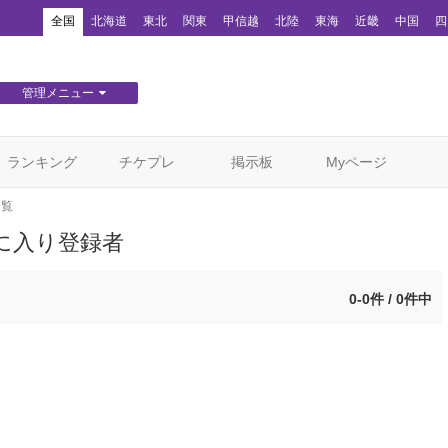
！
全国
北海道
東北
関東
甲信越
北陸
東海
近畿
中国
四
管理メニュー
団体WEBサイト管理
顧客管理
ランキング
チケプレ
掲示板
Myページ
一覧
に入り登録者
0-0件 / 0件中