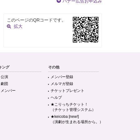
バナー広告お申込み
このページのQRコードです。
拡大
キング
その他
目公演
メンバー登録
目劇団
メルマガ登録
目メンバー
チケットプレゼント
ヘルプ
★こりっちチケット！
（チケット管理システム）
★keicoba [new!]
（演劇が生まれる場所から。）