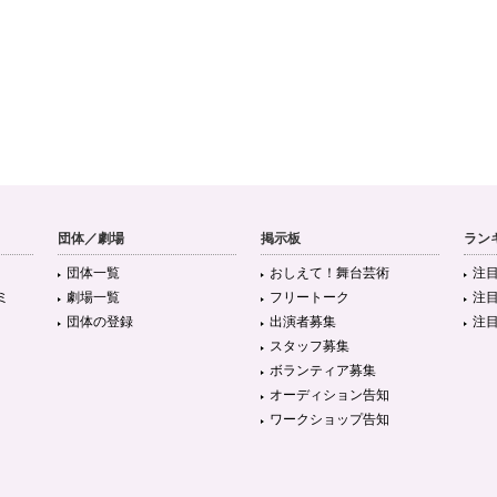
団体／劇場
掲示板
ラン
団体一覧
おしえて！舞台芸術
注
ミ
劇場一覧
フリートーク
注
団体の登録
出演者募集
注
スタッフ募集
ボランティア募集
オーディション告知
ワークショップ告知