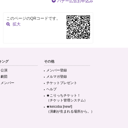
バナー広告お申込み
このページのQRコードです。
拡大
キング
その他
目公演
メンバー登録
目劇団
メルマガ登録
目メンバー
チケットプレゼント
ヘルプ
★こりっちチケット！
（チケット管理システム）
★keicoba [new!]
（演劇が生まれる場所から。）