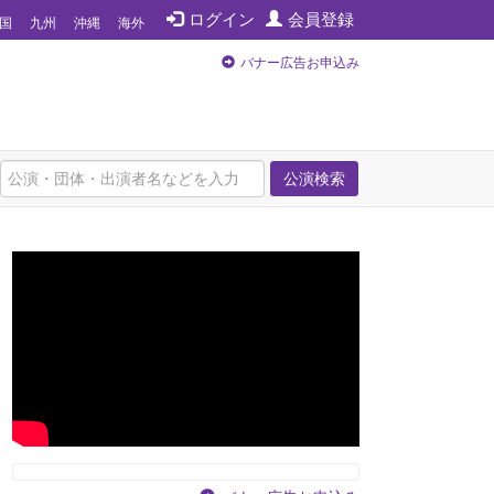
ログイン
会員登録
国
九州
沖縄
海外
バナー広告お申込み
公演検索