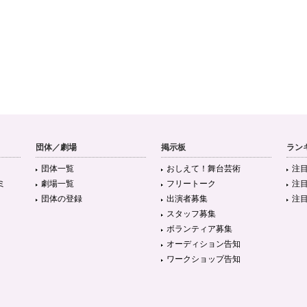
団体／劇場
掲示板
ラン
団体一覧
おしえて！舞台芸術
注
ミ
劇場一覧
フリートーク
注
団体の登録
出演者募集
注
スタッフ募集
ボランティア募集
オーディション告知
ワークショップ告知