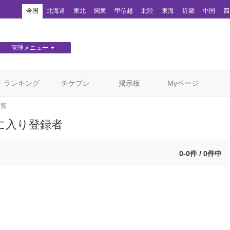
！
全国
北海道
東北
関東
甲信越
北陸
東海
近畿
中国
四
管理メニュー
団体WEBサイト管理
顧客管理
ランキング
チケプレ
掲示板
Myページ
一覧
に入り登録者
0-0件 / 0件中