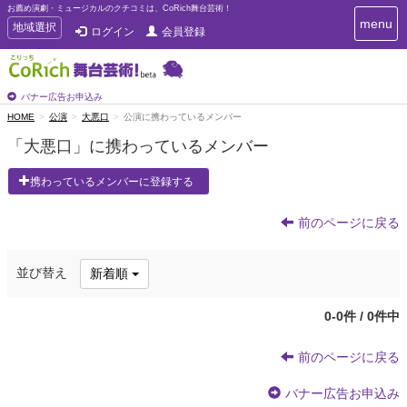
お薦め演劇・ミュージカルのクチコミは、CoRich舞台芸術！
T
menu
T
地域選択
ログイン
会員登録
o
o
g
g
g
g
l
l
バナー広告お申込み
e
e
HOME
公演
大悪口
公演に携わっているメンバー
n
n
a
「大悪口」に携わっているメンバー
a
v
i
v
携わっているメンバーに登録する
g
i
a
g
t
前のページに戻る
a
i
t
o
n
i
並び替え
新着順
o
n
0-0件 / 0件中
前のページに戻る
バナー広告お申込み