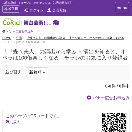
お薦め演劇・ミュージカルのクチコミは、CoRich舞台芸術！
T
menu
T
地域選択
ログイン
会員登録
o
o
g
g
g
g
l
l
バナー広告お申込み
e
e
HOME
公演
『蝶々夫人』の演出から学ぶ ～演出を知ると、オペラは100倍楽しくなる
n
チラシお気に入り登録者一覧
n
a
a
v
「『蝶々夫人』の演出から学ぶ ～演出を知ると、オ
i
v
ペラは100倍楽しくなる」チラシのお気に入り登録者
g
i
a
g
t
並び替え
新着順
a
i
t
o
n
i
0-0件 / 0件中
o
n
バナー広告お申込み
このページのQRコードです。
拡大