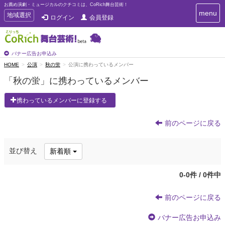
お薦め演劇・ミュージカルのクチコミは、CoRich舞台芸術！
T
menu
T
地域選択
ログイン
会員登録
o
o
g
g
g
g
l
l
バナー広告お申込み
e
e
HOME
公演
秋の蛍
公演に携わっているメンバー
n
n
a
「秋の蛍」に携わっているメンバー
a
v
i
v
携わっているメンバーに登録する
g
i
a
g
t
前のページに戻る
a
i
t
o
n
i
並び替え
新着順
o
n
0-0件 / 0件中
前のページに戻る
バナー広告お申込み