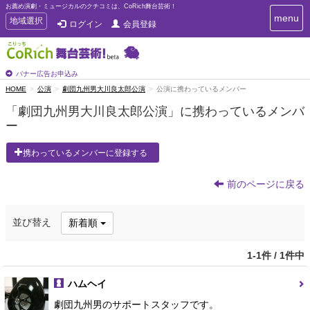
お薦め演劇・ミュージカルのクチコミは、CoRich舞台芸術！
T
menu
T
地域選択
ログイン
会員登録
o
o
g
g
g
g
l
l
バナー広告お申込み
e
e
HOME
公演
劇団九州男大川良太郎公演
公演に携わっているメンバー
n
n
a
「劇団九州男大川良太郎公演」に携わっているメンバ
a
v
ー
i
v
g
i
a
携わっているメンバーに登録する
g
t
a
i
t
前のページに戻る
o
n
i
o
並び替え
新着順
n
1-1件 / 1件中
ハムヘイ
劇団九州男のサポートスタッフです。