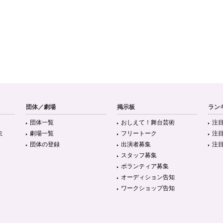
団体／劇場
掲示板
ラン
団体一覧
おしえて！舞台芸術
注
ミ
劇場一覧
フリートーク
注
団体の登録
出演者募集
注
スタッフ募集
ボランティア募集
オーディション告知
ワークショップ告知