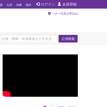
ログイン
会員登録
国
九州
沖縄
海外
バナー広告お申込み
公演検索