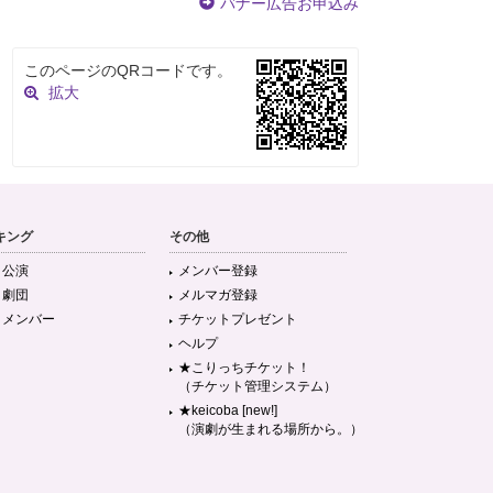
バナー広告お申込み
このページのQRコードです。
拡大
キング
その他
目公演
メンバー登録
目劇団
メルマガ登録
目メンバー
チケットプレゼント
ヘルプ
★こりっちチケット！
（チケット管理システム）
★keicoba [new!]
（演劇が生まれる場所から。）