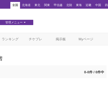
！
全国
北海道
東北
関東
甲信越
北陸
東海
近畿
中国
四
管理メニュー
団体WEBサイト管理
顧客管理
ランキング
チケプレ
掲示板
Myページ
者
0-0件 / 0件中