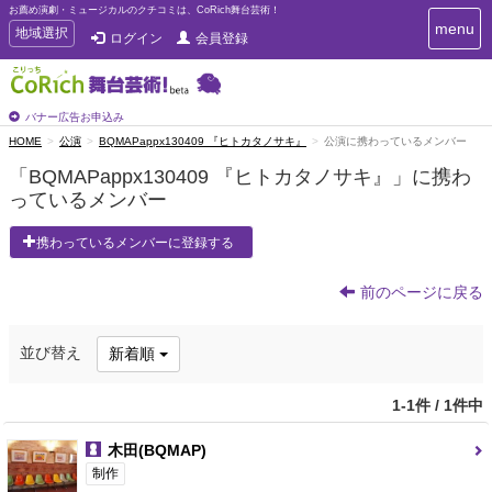
お薦め演劇・ミュージカルのクチコミは、CoRich舞台芸術！
T
menu
T
地域選択
ログイン
会員登録
o
o
g
g
g
g
l
l
バナー広告お申込み
e
e
HOME
公演
BQMAPappx130409 『ヒトカタノサキ』
公演に携わっているメンバー
n
n
a
「BQMAPappx130409 『ヒトカタノサキ』」に携わ
a
v
っているメンバー
i
v
g
i
a
携わっているメンバーに登録する
g
t
a
i
t
前のページに戻る
o
n
i
o
並び替え
新着順
n
1-1件 / 1件中
木田(BQMAP)
制作